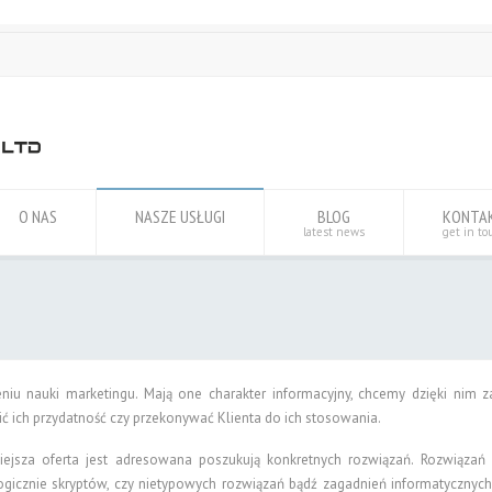
O NAS
NASZE USŁUGI
BLOG
KONTA
latest news
get in to
niu nauki marketingu. Mają one charakter informacyjny, chcemy dzięki nim
ć ich przydatność czy przekonywać Klienta do ich stosowania.
iejsza oferta jest adresowana poszukują konkretnych rozwiązań. Rozwiązań 
icznie skryptów, czy nietypowych rozwiązań bądź zagadnień informatycznyc