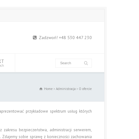
Zadzwoń! +48 530 447 230
KT
uch
Home
Administracja
O ofercie
 zaprezentować przykładowe spektrum usług których
z zakresu bezpieczeństwa, administracji serwerem,
h. Zdajemy sobie sprawę z konieczności zachowania