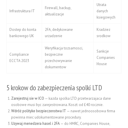
Utrata
Firewall, backup,
Infrastruktura IT
danych
aktualizacje
ksiegowych
Dostep do konta
2FA, dedykowane
Kradziez
bankowego UK
urzadzenie
srodkow
Weryfikacja tozsamosci,
Sankcje
Compliance
bezpieczne
Companies
ECCTA 2023
przechowywanie
House
dokumentow
5 krokow do zabezpieczenia spolki LTD
Zarejestruj sie w ICO
— kazda spolka LTD przetwarzajaca dane
osobowe musi byc zarejestrowana. Koszt: od £40 rocznie.
Wdróż polityke bezpieczenstwa IT
— nawet jednoosobowa firma
powinna miec udokumentowane procedury.
Uzywaj menedzera hasel i 2FA
— do HMRC, Companies House,