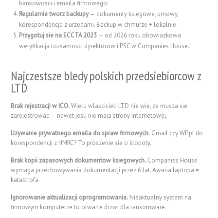
bankowosci i emaila firmowego.
Regularnie tworz backupy
— dokumenty ksiegowe, umowy,
korespondencja z urzedami. Backup w chmurze + lokalnie.
Przygotuj sie na ECCTA 2023
— od 2026 roku obowiazkowa
weryfikacja tozsamosci dyrektorow i PSC w Companies House.
Najczestsze bledy polskich przedsiebiorcow z
LTD
Brak rejestracji w ICO.
Wielu wlascicieli LTD nie wie, ze musza sie
zarejestrowac — nawet jesli nie maja strony internetowej.
Uzywanie prywatnego emaila do spraw firmowych.
Gmail czy WP.pl do
korespondencji z HMRC? To proszenie sie o klopoty.
Brak kopii zapasowych dokumentow ksiegowych.
Companies House
wymaga przechowywania dokumentacji przez 6 lat. Awaria laptopa =
katastrofa.
Ignorowanie aktualizacji oprogramowania.
Nieaktualny system na
firmowym komputerze to otwarte drzwi dla ransomware.