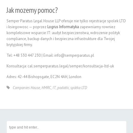
Jak mozemy pomoc?
Semper Paratus Legal House LLP oferuje nie tylko rejestracje spolek LTD
i ksiegowosc — poprzez
Logrus Informatyka
zapewniamy rowniez
kompleksowe wsparcie IT: audyt bezpieczenstwa, wdrozenie polityk
compliance, backup danych i bezpieczna infrastrukture dla Twojej
brytyjskiej firmy.
Tel: +48 530 447 230 | Email:
info@semperparatus.pl
Konsultacja: cal.semperparatus.legal/semper/konsultacja-ltd-uk
Adres: 42-44 Bishopsgate, EC2N 4AH, London
Companies House
,
HMRC
,
IT
,
podatki
,
spółka LTD