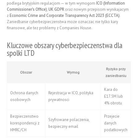
podlega brytyjskim regulacjom — w tym wymogom
ICO (Information
Commissioner’s Office)
,
UK GDPR
oraz nowym przepisom wynikajacym
z
Economic Crime and Corporate Transparency Act 2023 (ECCTA)
.
Zaniedbanie cyberbezpieczenstwa moze oznaczac nie tylko kary
finansowe, ale tez problemy z Companies House.
Kluczowe obszary cyberbezpieczenstwa dla
spolki LTD
Ryzyko przy
Obszar
Wymog
zaniedbaniu
Kara do
Ochrona danych
Rejestracja w ICO, polityka
£17.5M lub
osobowych
prywatnosci
4% obrotu
Bezpieczenstwo
Przejecie
Szyfrowane polaczenia,
korespondencji z
danych
bezpieczny email
HMRC/CH
podatkowych