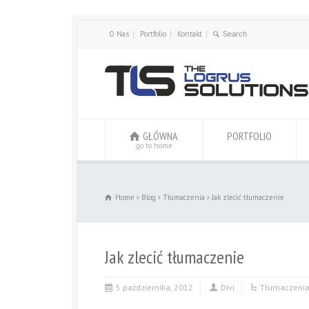
O Nas
Portfolio
Kontakt
GŁÓWNA
PORTFOLIO
go to home
Home
Blog
Tłumaczenia
Jak zlecić tłumaczenie
Jak zlecić tłumaczenie
5 października, 2012
Divi
Tłumaczeni