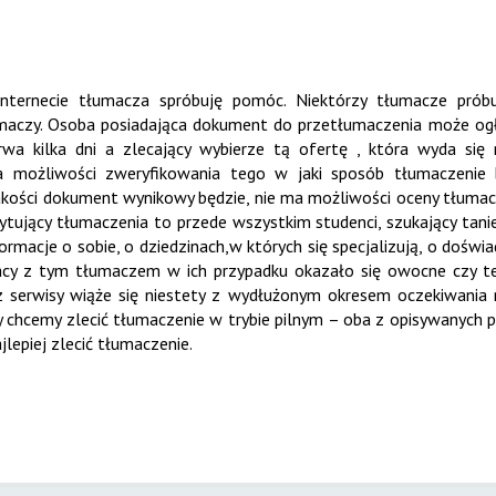
nternecie tłumacza spróbuję pomóc. Niektórzy tłumacze próbuj
maczy. Osoba posiadająca dokument do przetłumaczenia może ogłos
rwa kilka dni a zlecający wybierze tą ofertę , która wyda si
e ma możliwości zweryfikowania tego w jaki sposób tłumaczeni
 jakości dokument wynikowy będzie, nie ma możliwości oceny tłumac
cytujący tłumaczenia to przede wszystkim studenci, szukający tanie
ormacje o sobie, o dziedzinach,w których się specjalizują, o doświ
acy z tym tłumaczem w ich przypadku okazało się owocne czy t
z serwisy wiąże się niestety z wydłużonym okresem oczekiwania 
y chcemy zlecić tłumaczenie w trybie pilnym – oba z opisywanych 
lepiej zlecić tłumaczenie.