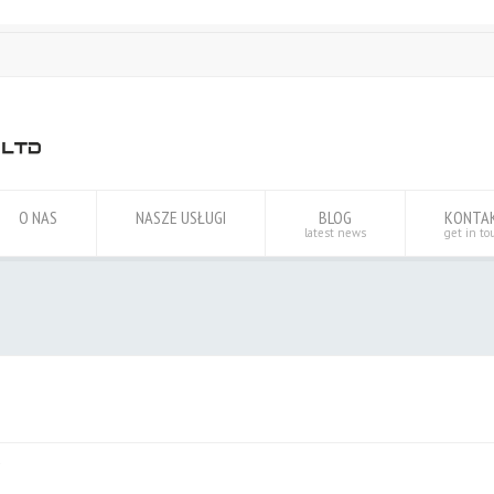
O NAS
NASZE USŁUGI
BLOG
KONTA
latest news
get in to
a