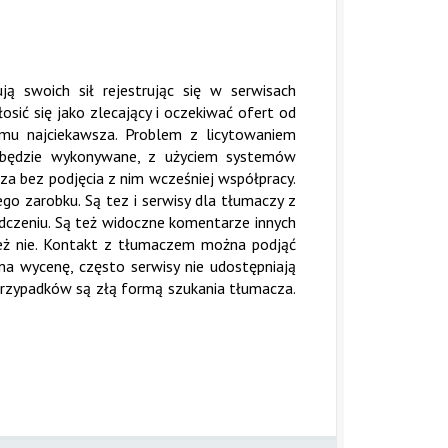
ą swoich sił rejestrując się w serwisach
ić się jako zlecający i oczekiwać ofert od
ę mu najciekawsza. Problem z licytowaniem
e będzie wykonywane, z użyciem systemów
za bez podjęcia z nim wcześniej współpracy.
go zarobku. Są tez i serwisy dla tłumaczy z
adczeniu. Są też widoczne komentarze innych
eż nie. Kontakt z tłumaczem można podjąć
na wycenę, często serwisy nie udostępniają
przypadków są złą formą szukania tłumacza.