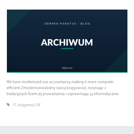
We have modernized our accountancy, making it more computer
efficient.
Zmodernizowaliśmy naszą księgowość, rezynując z
tradycyjnych foem jej prowadzenia i usprawniając ją informatycznie.
IT
,
księgowość UK