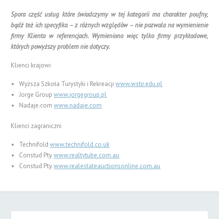
Spora część usług które świadczymy w tej kategorii ma charakter poufny,
bądź też ich specyfika – z różnych względów – nie pozwala na wymienienie
firmy Klienta w referencjach. Wymieniono więc tylko firmy przykładowe,
których powyższy problem nie dotyczy.
Klienci krajowi
Wyższa Szkoła Turystyki i Rekreacji
www.wstir.edu.pl
Jorge Group
www.jorgegroup.pl
Nadaje.com
www.nadaje.com
Klienci zagraniczni
Technifold
www.technifold.co.uk
Constud Pty.
www.realtytube.com.au
Constud Pty.
www.realestateauctionsonline.com.au