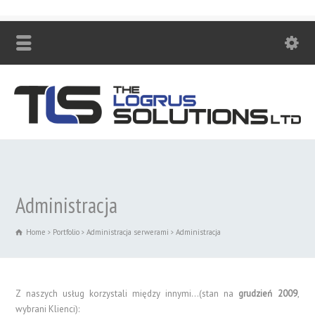
Zadzwoń! +48 530 447 230
Administracja
Home
Portfolio
Administracja serwerami
Administracja
Z naszych usług korzystali między innymi…(stan na
grudzień 2009
,
wybrani Klienci):