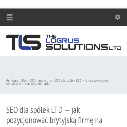
Zadzwoń! +48 530 447 230
Home
Blog
SEO i marketing
SEO dla spółek LTD — jak pozycjonować
brytyjską firmę na polskim rynku
SEO dla spółek LTD — jak
pozycjonować brytyjską firmę na