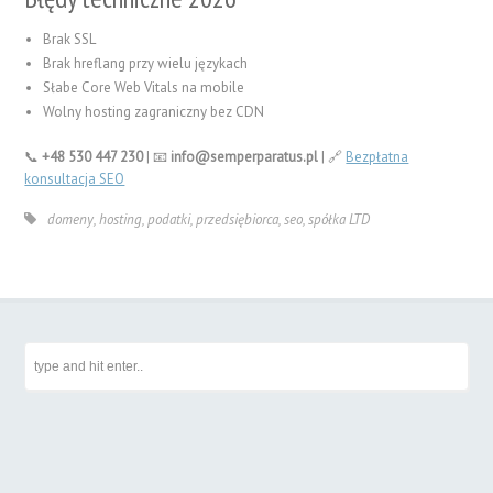
Brak SSL
Brak hreflang przy wielu językach
Słabe Core Web Vitals na mobile
Wolny hosting zagraniczny bez CDN
📞
+48 530 447 230
| 📧
info@semperparatus.pl
| 🔗
Bezpłatna
konsultacja SEO
domeny
,
hosting
,
podatki
,
przedsiębiorca
,
seo
,
spółka LTD