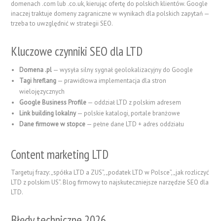
domenach .com lub .co.uk, kierując ofertę do polskich klientów. Google
inaczej traktuje domeny zagraniczne w wynikach dla polskich zapytań —
trzeba to uwzględnić w strategii SEO.
Kluczowe czynniki SEO dla LTD
Domena .pl
— wysyła silny sygnał geolokalizacyjny do Google
Tagi hreflang
— prawidłowa implementacja dla stron
wielojęzycznych
Google Business Profile
— oddział LTD z polskim adresem
Link building lokalny
— polskie katalogi, portale branżowe
Dane firmowe w stopce
— pełne dane LTD + adres oddziału
Content marketing LTD
Targetuj frazy: „spółka LTD a ZUS”, „podatek LTD w Polsce”, „jak rozliczyć
LTD z polskim US”. Blog firmowy to najskuteczniejsze narzędzie SEO dla
LTD.
Błędy techniczne 2026