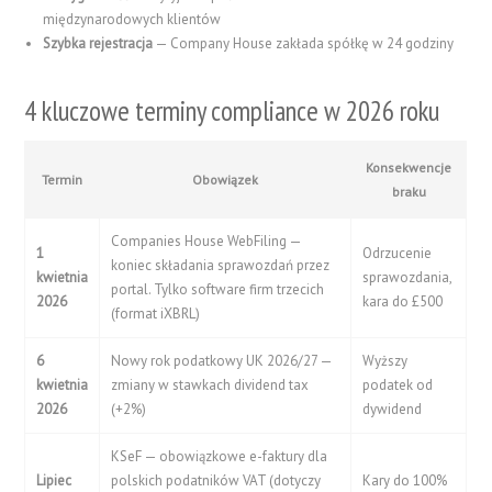
międzynarodowych klientów
Szybka rejestracja
— Company House zakłada spółkę w 24 godziny
4 kluczowe terminy compliance w 2026 roku
Konsekwencje
Termin
Obowiązek
braku
Companies House WebFiling —
1
Odrzucenie
koniec składania sprawozdań przez
kwietnia
sprawozdania,
portal. Tylko software firm trzecich
2026
kara do £500
(format iXBRL)
6
Nowy rok podatkowy UK 2026/27 —
Wyższy
kwietnia
zmiany w stawkach dividend tax
podatek od
2026
(+2%)
dywidend
KSeF — obowiązkowe e-faktury dla
Lipiec
polskich podatników VAT (dotyczy
Kary do 100%