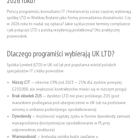
2026 roku?
Polscy programiści, konsultanci IT i freelancerzy coraz częściej wybierają
spółkę LTD w Wielkiej Brytanii jako formę prowadzenia działalności. Czy
w 2026 roku to nadal się opłaca? Jakie są kluczowe terminy compliance
i jak połączyć LTD z polską rezydencją podatkową? Oto praktyczny
przewodnik.
Dlaczego programiści wybierają UK LTD?
Spółka Limited (LTD) w UK od lat jest popularna wśród polskich
specjalistów IT z kilku powodów:
Niższy CIT
— obecnie 19% (od 2023 — 25% dla zysków powyżej
£250,000, ale większość kontraktorów mieści się w niższym progu)
Brak składek ZUS
— dyrektor LTD nie płaci polskiego ZUS (pod
warunkiem podlegania pod ubezpieczenie w UK lub na podstawie
umowy o unikaniu podwójnego opodatkowania)
Dywidendy
— możliwość wypłaty zysku w formie dywidendy zamiast
wynagrodzenia (korzystniejsze opodatkowanie w PL przy
odpowiedniej strukturze)
Wiarygodność
— brytyjska spółka budzi zaufanie u