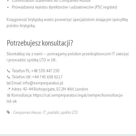
Confirmation Statement do Companies House
Prowadzenia rejestru dyrektorów i udziałowców (PSC register)
Księgowość brytyjską warto powierzyć specjalistom znającym specyfikę
polsko-brytyjską.
Potrzebujesz konsultacji?
Skontaktuj się z nami — pomagamy polskim przedsiębiorcom IT założyć
i prowadzić spółkę LTD w UK.
📞 Telefon PL: +48 530 447 230
📞 Telefon UK: +44 745 638 6117
📧 Email:
info@semperparatus.pl
📍 Adres: 42-44 Bishopsgate, EC2N 4AH, London
📅 Konsultacja: https://cal.semperparatus.legal/semper/konsultacja-
ltd-uk
Companies House
,
IT
,
podatki
,
spółka LTD