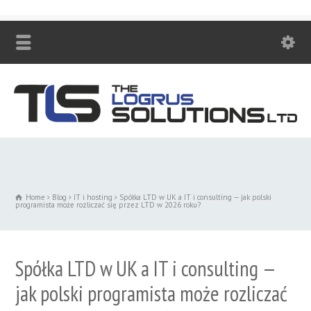
Zadzwoń! +48 530 447 230
Home
Blog
IT i hosting
Spółka LTD w UK a IT i consulting — jak polski
programista może rozliczać się przez LTD w 2026 roku?
Spółka LTD w UK a IT i consulting —
jak polski programista może rozliczać