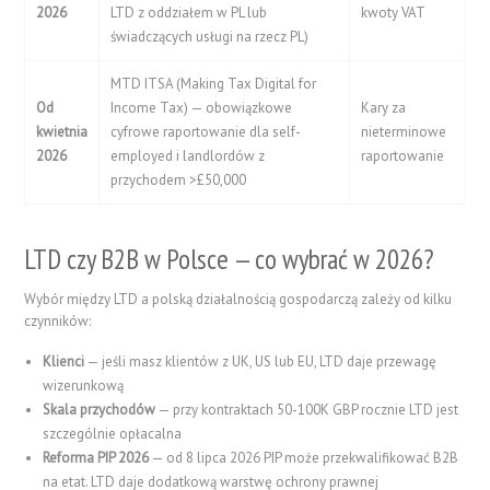
2026
LTD z oddziałem w PL lub
kwoty VAT
świadczących usługi na rzecz PL)
MTD ITSA (Making Tax Digital for
Od
Income Tax) — obowiązkowe
Kary za
kwietnia
cyfrowe raportowanie dla self-
nieterminowe
2026
employed i landlordów z
raportowanie
przychodem >£50,000
LTD czy B2B w Polsce — co wybrać w 2026?
Wybór między LTD a polską działalnością gospodarczą zależy od kilku
czynników:
Klienci
— jeśli masz klientów z UK, US lub EU, LTD daje przewagę
wizerunkową
Skala przychodów
— przy kontraktach 50-100K GBP rocznie LTD jest
szczególnie opłacalna
Reforma PIP 2026
— od 8 lipca 2026 PIP może przekwalifikować B2B
na etat. LTD daje dodatkową warstwę ochrony prawnej