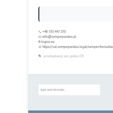
📞
+48 530 447 230
📧
info@semperparatus.pl
🌐
logrus.eu
📅
https://cal.semperparatus.legal/semper/konsultac
przedsiębiorca
,
seo
,
spółka LTD