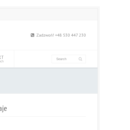
Zadzwoń! +48 530 447 230
KT
uch
aje