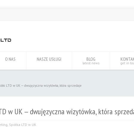
O NAS
NASZE USŁUGI
BLOG
KONTA
latest news
get in to
półki LTD w UK — dwujęzyczna wizytówka, która sprzedaje
LTD w UK — dwujęzyczna wizytówka, która sprzed
eting
,
Spółka LTD w UK