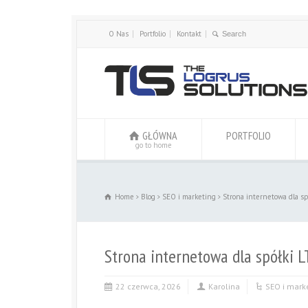
O Nas
Portfolio
Kontakt
GŁÓWNA
PORTFOLIO
go to home
Home
Blog
SEO i marketing
Strona internetowa dla s
Strona internetowa dla spółki 
22 czerwca, 2026
Karolina
SEO i mark