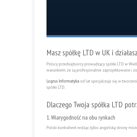
Masz spółkę LTD w UK i działa
Polscy przedsiębiorcy prowadzący spółki LTD w Wielk
warunkiem, że są profesjonalnie zaprojektowane i 
Logrus Informatyka
od lat specjalizuje się w tworzen
spółki LTD.
Dlaczego Twoja spółka LTD potr
1. Wiarygodność na obu rynkach
Polski kontrahent widząc tylko angielską stronę moż