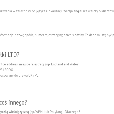
iwania w zależności od języka i lokalizacji. Wersja angielska walczy o klientó
rmacje: nazwę spółki, numer rejestracyjny, adres siedziby. Te dane muszą być p
łki LTD?
ice address, miejsce rejestracji (np. England and Wales)
R i RODO
tosowany do prawa UK i PL
coś innego?
yczką wielojęzyczną
(np. WPML lub Polylang). Dlaczego?