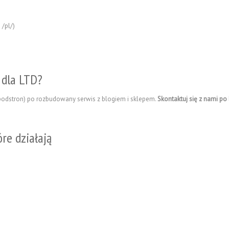
 /pl/)
 dla LTD?
a podstron) po rozbudowany serwis z blogiem i sklepem.
Skontaktuj się z nami p
re działają