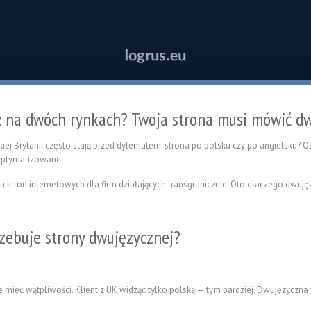
sz na dwóch rynkach? Twoja strona musi mówić 
iej Brytanii często stają przed dylematem: strona po polsku czy po angielsku? 
zoptymalizowane.
iu stron internetowych dla firm działających transgranicznie. Oto dlaczego dwuję
zebuje strony dwujęzycznej?
e mieć wątpliwości. Klient z UK widząc tylko polską — tym bardziej. Dwujęzyczna