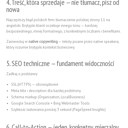
4. Treść, która sprzedaje — nie tłumacz, pisz od
nowa
Najczęstszy błąd polskich firm: tłumaczenie polskiej strony 1:1 na
angielski. Brytyjski klient oczekuje innego tonu — bardziej
bezpośredniego, mniej formalnego, z konkretnymi liczbami i benefitami.
Zainwestuj w
native copywriting
— teksty pisane przez native speakera,
który rozumie brytyjski kontekst biznesowy.
5. SEO techniczne — fundament widoczności
Zadbaj o podstawy:
SSL (HTTPS) — obowiązkowe
Meta title i description dla każdej podstrony
Schema markup (Organization, LocalBusiness)
Google Search Console + Bing Webmaster Tools
Szybkość ładowania poniżej 3 sekund (PageSpeed Insights)
6. Call-to-Action — jeden, konkretny, mierzalny