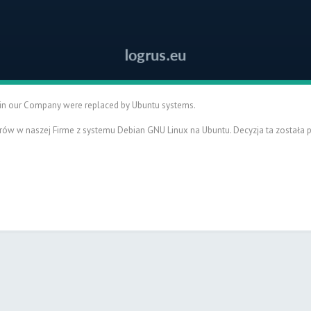
in our Company were replaced by Ubuntu systems.
ów w naszej Firme z systemu Debian GNU Linux na Ubuntu. Decyzja ta została 