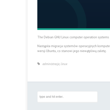
The Debian GNU Linux computer operation systems 
Nastąpiła migracja systemów operacyjnych komputer
wersji Ubuntu, co stanowi jego niewątpliwą zaletę.
administracja
,
linux