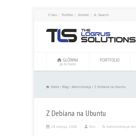
O Nas
Portfolio
Kontakt
GŁÓWNA
PORTFOLIO
go to home
Home
Blog
Administracja
Z Debiana na Ubuntu
Z Debiana na Ubuntu
28 lutego, 2006
Divi
Administracja
,
Ar