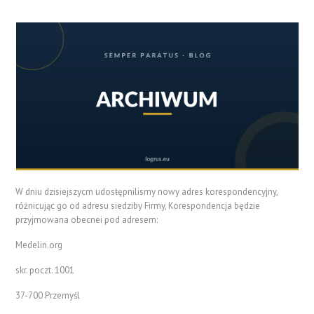
W dniu dzisiejszycm udosŧępnilismy nowy adres korespondencyjny,
różnicując go od adresu siedziby Firmy, Korespondencja będzie
przyjmowana obecnei pod adresem:
Medelin.org
skr. poczt. 1001
37-700 Przemyśl