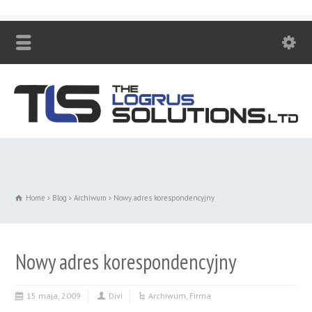
Zadzwoń! +48 530 447 230
Home
Blog
Archiwum
Nowy adres korespondencyjny
Nowy adres korespondencyjny
15 maja, 2009
Divi
Archiwum
,
Firma